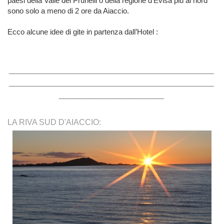
paesi della Valle del Prunelli o della regione d’Evisa più al nord
sono solo a meno di 2 ore da Aiaccio.
Ecco alcune idee di gite in partenza dall’Hotel :
_________________________________________
_________________________________________
_____________________
LA RIVA SUD D'AIACCIO: